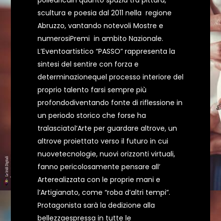
poliedricain quanto spazia tra pittura,
scultura e poesia dal 2011 nella regione
Abruzzo, vantando notevoli Mostre e
numerosiPremi in ambito Nazionale.
L’Eventoartistico “PASSO” rappresenta la
sintesi del sentire con forza e
determinazionequel processo interiore del
proprio talento farsi sempre più
profondodiventando fonte di riflessione in
un periodo storico che forse ha
tralasciatol’Arte per guardare altrove, un
altrove proiettato verso il futuro in cui
nuovetecnologie, nuovi orizzonti virtuali,
fanno pericolosamente pensare all’
Arterealizzata con le proprie mani e
l’Artigianato, come “roba d’altri tempi”.
Protagonista sarà la dedizione alla
bellezzaespressa in tutte le