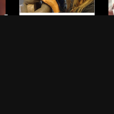
galleria scultura
22 Opere